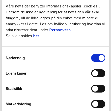
Våre nettsider benytter informasjonskapsler (cookies).
03:12
Dersom de ikke er nødvendig for at nettsiden vår skal
fungere, vil de ikke lagres på din enhet med mindre du
27.6.2026
|
00:03:12
samtykker til dette. Les om hvilke vi bruker og hvordan vi
administrerer dem under
Personvern
.
Stabæk - Bryne -
Se alle cookies
her
.
OBOS-ligaen 2026 Runde 13
Samtykkevalg
Nødvendig
Egenskaper
Statistikk
03:14
Markedsføring
21.6.2026
|
00:03:14