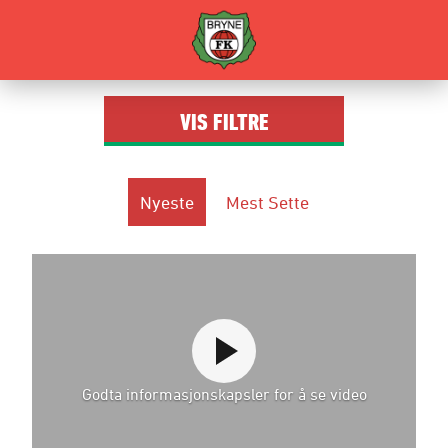
VIS
FILTRE
Nyeste
Mest Sette
Godta informasjonskapsler for å se video