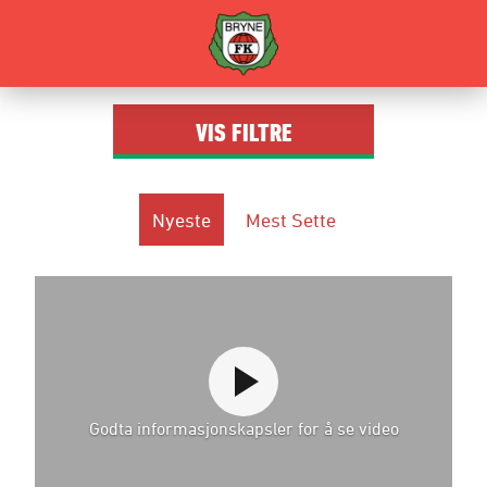
VIS
FILTRE
Nyeste
Mest Sette
Godta informasjonskapsler for å se video