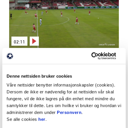
02:11
4.7.2026
|
00:02:11
Bryne - Sandnes Ulf 1-1
OBOS-ligaen 2026 Runde 14
Denne nettsiden bruker cookies
Våre nettsider benytter informasjonskapsler (cookies).
Dersom de ikke er nødvendig for at nettsiden vår skal
fungere, vil de ikke lagres på din enhet med mindre du
samtykker til dette. Les om hvilke vi bruker og hvordan vi
administrerer dem under
Personvern
.
Se alle cookies
her
.