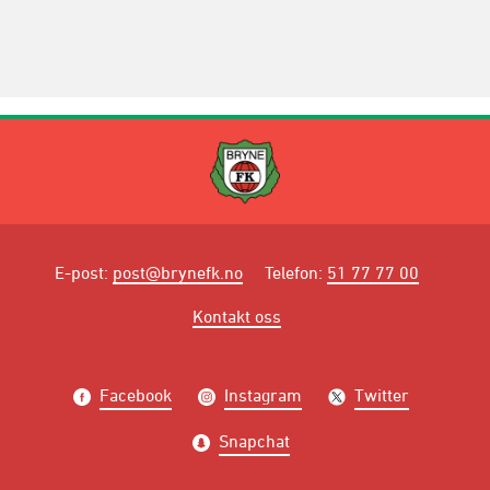
E-post
:
post@brynefk.no
Telefon
:
51 77 77 00
Kontakt oss
Facebook
Instagram
Twitter
Snapchat