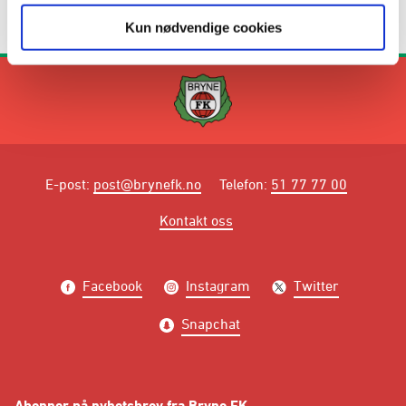
Kun nødvendige cookies
E-post
:
post@brynefk.no
Telefon
:
51 77 77 00
Kontakt oss
Facebook
Instagram
Twitter
Snapchat
Abonner på nyhetsbrev fra Bryne FK