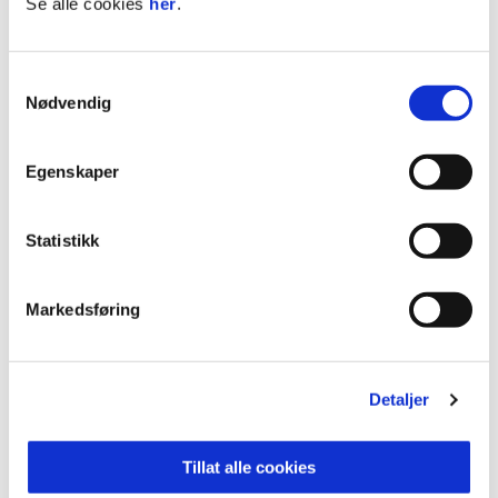
Se alle cookies
her
.
Høst 2018
Vår 2019
Samtykkevalg
Nødvendig
Høst 2019
Egenskaper
Sommer 2020
Statistikk
ANNONSE FRA OBOS-LIGAEN:
Markedsføring
Publisert: 02.02.2018
, oppdatert: 03.01.2022
Detaljer
Tillat alle cookies