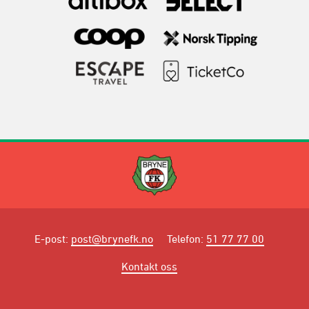
E-post
:
post@brynefk.no
Telefon
:
51 77 77 00
Kontakt oss