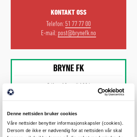
KONTAKT OSS
Telefon:
51 77 77 00
E-mail:
post@brynefk.no
BRYNE FK
Stiftet: 10.april 1926
Adresse: Trallfaveien 3, 4344 BRYNE
Denne nettsiden bruker cookies
Norgesmesterskap Herrer: 1987
Våre nettsider benytter informasjonskapsler (cookies).
Dersom de ikke er nødvendig for at nettsiden vår skal