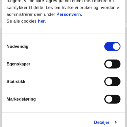
fungere, vil de ikke lagres på din enhet med mindre du
Seriesølv Herrer: 1980, 1982
samtykker til dette. Les om hvilke vi bruker og hvordan vi
administrerer dem under
Personvern
.
Se alle cookies
her
.
HOVEDPARTNER
Samtykkevalg
Nødvendig
Egenskaper
Statistikk
DRAKTPARTNERE A-LAG MENN
Markedsføring
Detaljer