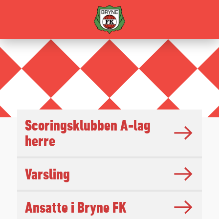
Scoringsklubben A-lag
herre
Varsling
Ansatte i Bryne FK