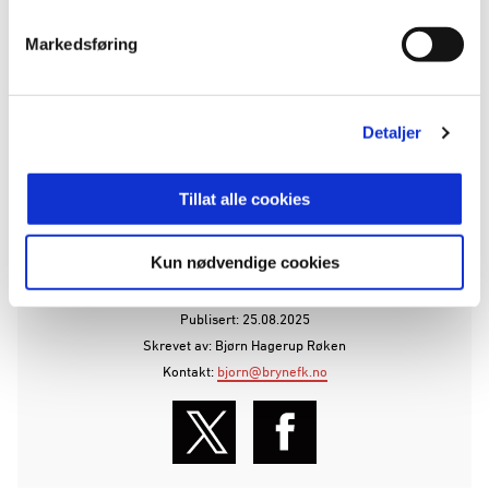
Klikk her for å melde deg på
Markedsføring
Det vil servers grillmat fra Jæder fra kl 11:30-
12:30.
Detaljer
Alle som deltar vil få utlevert treningsskjorte med
AKVA jentedag, samt en Umbro gymsekk.
Tillat alle cookies
ANNONSE FRA OBOS-LIGAEN:
Kun nødvendige cookies
Publisert: 25.08.2025
Skrevet av: Bjørn Hagerup Røken
Kontakt:
bjorn@brynefk.no