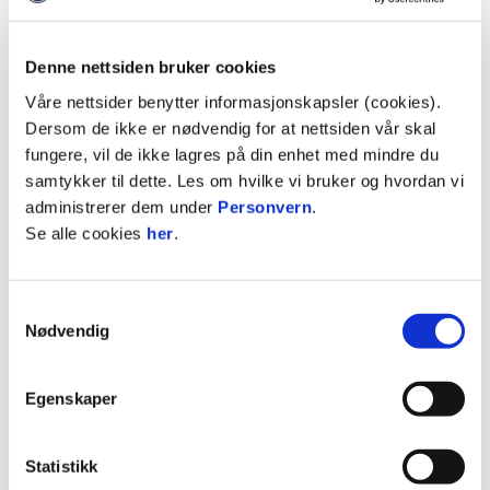
Dagen vil inneholde, dans, musikk, aktiviteter med
og uten ball, mat og turnering. I tillegg vil våre A-
lags spillere på damelaget komme innom i
Denne nettsiden bruker cookies
lunsjpausen for å hilse på og skrive autografer.
Våre nettsider benytter informasjonskapsler (cookies).
Dersom de ikke er nødvendig for at nettsiden vår skal
Praktisk informasjon:
fungere, vil de ikke lagres på din enhet med mindre du
Tid:
Lørdag 20. september
samtykker til dette. Les om hvilke vi bruker og hvordan vi
Sted:
Aarbakkebanen og Jærhallen
administrerer dem under
Personvern
.
Oppmøte/registrering:
Fra kl 09:40 ute ved
Se alle cookies
her
.
Aarbakkebanen
Dagsvarighet:
Samtykkevalg
10:00 - 12:30 - Jenter 2020 - 2017
Nødvendig
10:00 - 14:00 - Jenter 2016 - 2013
Egenskaper
Gratis påmelding, men vi har et bregenset antall
plasser. Her gjelder det å være tidlig ute for å
sikre din datter plass.
Statistikk