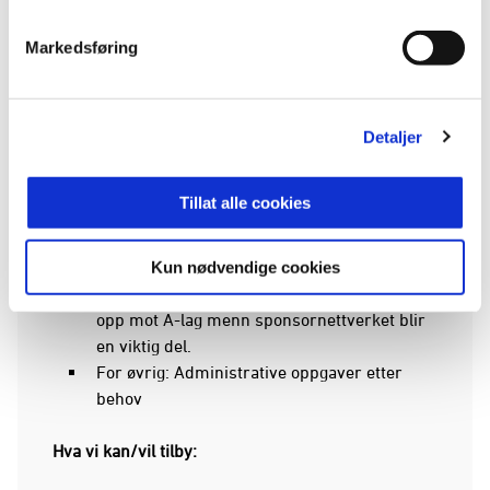
Publikumsbygging, omdømmebygging og PR
Salg privatmarked – her er
Markedsføring
mye markedsutvikling
Oppfølging av sponsoravtaler,
spesielt innen fotball for jenter og toppfotball
kvinner
Detaljer
Sponsorsalg samarbeidspartnere – her
ønsker vi å øke inntektene våre, men vet at
Tillat alle cookies
det krever mye arbeid
Ansvar for nettverkstreff, events og media
på kamparrangementer for toppfotball
Kun nødvendige cookies
kvinner. Her tar vi steg for steg. Å kople seg
opp mot A-lag menn sponsornettverket blir
en viktig del.
For øvrig: Administrative oppgaver etter
behov
Hva vi kan/vil tilby: