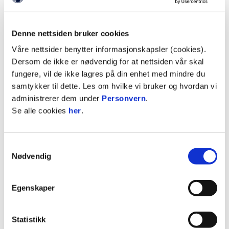
inkl. grunnleggende forståelse av digital,
personalisert markedsføring og kanskje
Denne nettsiden bruker cookies
også inbound marketing
Er en god og effektiv prosjektleder
Våre nettsider benytter informasjonskapsler (cookies).
Har forståelse for at Bryne FK er en
Dersom de ikke er nødvendig for at nettsiden vår skal
arbeidsplass der det er arbeid både
fungere, vil de ikke lagres på din enhet med mindre du
på kvelder og i helger, men at det også er en
samtykker til dette. Les om hvilke vi bruker og hvordan vi
stor grad av frihet i arbeidet.
administrerer dem under
Personvern
.
Har førerkort klasse B
Se alle cookies
her
.
Hovedarbeidsområder:
Samtykkevalg
Nødvendig
Følge opp fotball for jenter og toppfotball
kvinner med markeds- og
kommunikasjonsplan (internt/eksternt), å
Egenskaper
være en innholdsprodusent til
klubbens SoMe i tråd med
merkevareplattform
Statistikk