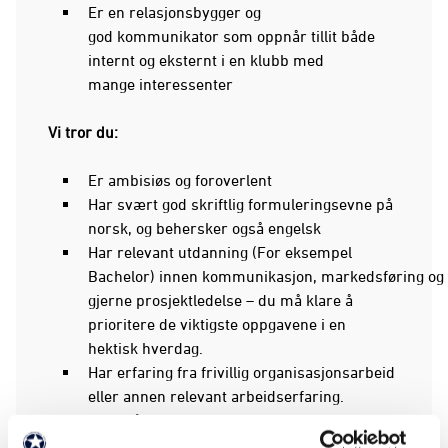
Er en relasjonsbygger og
god kommunikator som oppnår tillit både
internt og eksternt i en klubb med
mange interessenter
Vi tror du:
Er ambisiøs og foroverlent
Har svært god skriftlig formuleringsevne på
norsk, og behersker også engelsk
Har relevant utdanning (For eksempel
Bachelor) innen kommunikasjon, markedsføring og
gjerne prosjektledelse – du må klare å
prioritere de viktigste oppgavene i en
hektisk hverdag.
Har erfaring fra frivillig organisasjonsarbeid
eller annen relevant arbeidserfaring.
Evner å se løsninger for profilering
og markedsrettede aktiviteter,