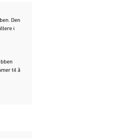
bben. Den
llere i
ubben
mer til å