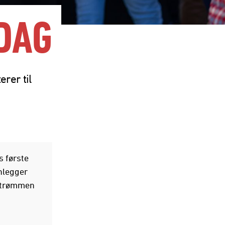
DAG
rer til
s første
anlegger
 Strømmen