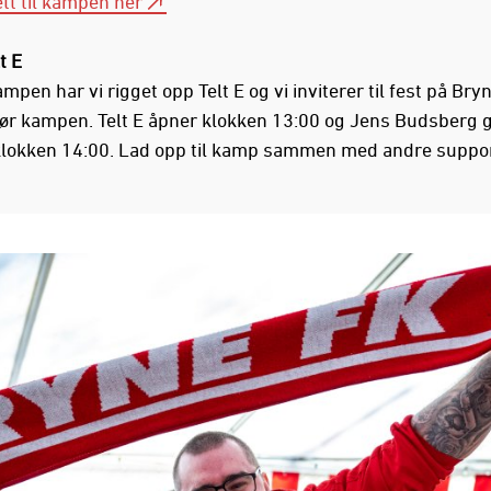
ett til kampen her
t E
pen har vi rigget opp Telt E og vi inviterer til fest på Bry
før kampen. Telt E åpner klokken 13:00 og Jens Budsberg 
lokken 14:00. Lad opp til kamp sammen med andre suppor