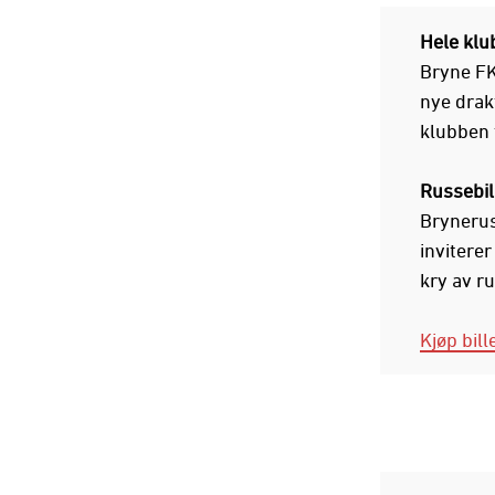
Hele kl
Bryne FK 
nye drakt
klubben 
Russebil
Brynerus
invitere
kry av ru
Kjøp bill