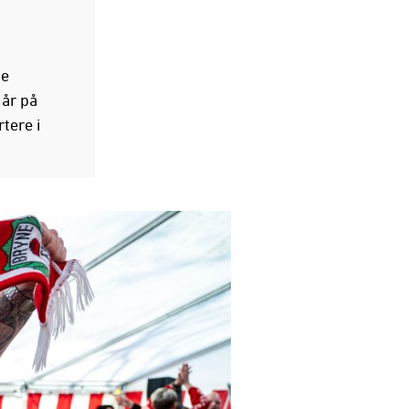
ne
går på
tere i