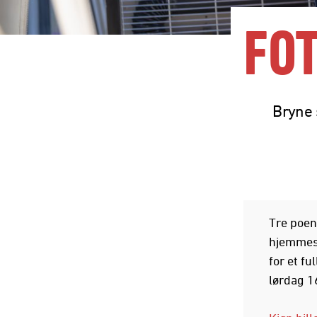
FO
Bryne 
Tre poen
hjemmese
for et f
lørdag 1