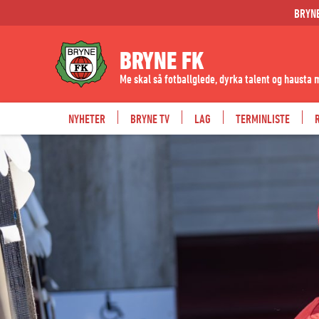
BRYN
BRYNE FK
Me skal så fotballglede, dyrka talent og hausta 
NYHETER
BRYNE TV
LAG
TERMINLISTE