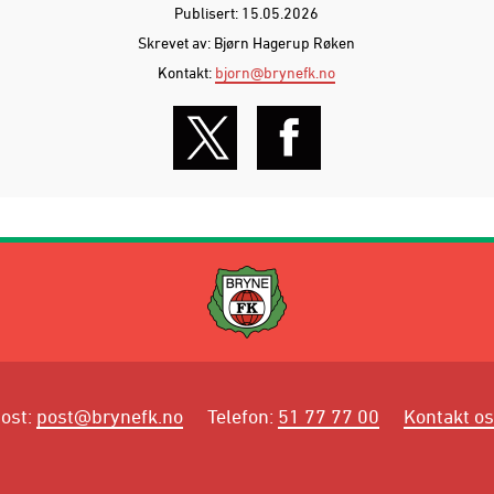
Publisert: 15.05.2026
Skrevet av: Bjørn Hagerup Røken
Kontakt:
bjorn@brynefk.no
ost
:
post@brynefk.no
Telefon
:
51 77 77 00
Kontakt o