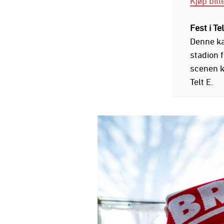
Kjøp bill
Fest i Tel
Denne kam
stadion 
scenen k
Telt E.