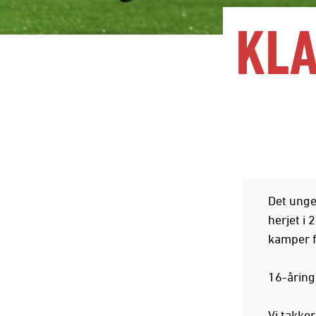
KLA
Det unge
herjet i
kamper fo
16-åring
Vi takker