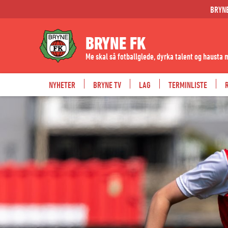
BRYN
BRYNE FK
Me skal så fotballglede, dyrka talent og hausta 
NYHETER
BRYNE TV
LAG
TERMINLISTE