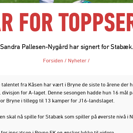
R FOR TOPPSE
Sandra Pallesen-Nygård har signert for Stabæk
Forsiden
/
Nyheter
/
 talentet fra Kåsen har vært i Bryne de siste to årene der 
 2. divisjon for A-laget. Denne sesongen hadde hun 16 mål p
r Bryne i tillegg til 13 kamper for J16-landslaget.
en skal nå spille for Stabæk som spiller på øverste nivå i 
 for innsatsen i Bryne FK og ønsker lykke til videre.