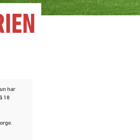
RIEN
.
hun har
å 18
Norge.