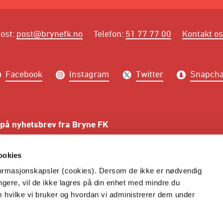
ost
:
post@brynefk.no
Telefon
:
51 77 77 00
Kontakt o
Facebook
Instagram
Twitter
Snapcha
på nyhetsbrev fra Bryne FK
PÅME
ookies
nformasjonskapsler (cookies). Dersom de ikke er nødvendig
ungere, vil de ikke lagres på din enhet med mindre du
m hvilke vi bruker og hvordan vi administrerer dem under
© Bryne Fotballklubb