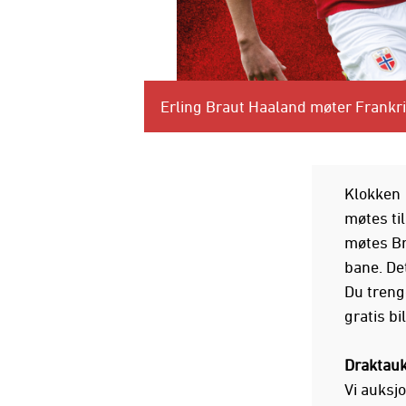
Erling Braut Haaland møter Frankri
Klokken 
møtes ti
møtes Br
bane. De
Du treng
gratis b
Draktauk
Vi auksj