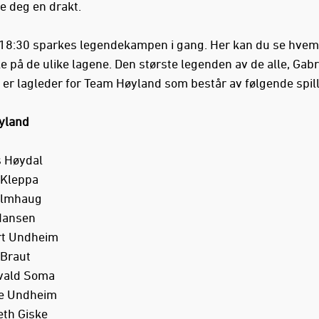
re deg en drakt.
18:30 sparkes legendekampen i gang. Her kan du se hve
le på de ulike lagene. Den største legenden av de alle, Gabr
 er lagleder for Team Høyland som består av følgende spill
yland
s Høydal
 Kleppa
jelmhaug
Hansen
rt Undheim
 Braut
vald Soma
ne Undheim
eth Giske