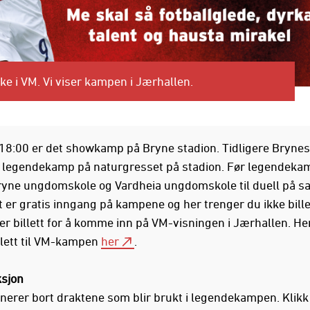
ke i VM. Vi viser kampen i Jærhallen.
18:00 er det showkamp på Bryne stadion. Tidligere Brynes
l legendekamp på naturgresset på stadion. Før legendek
yne ungdomskole og Vardheia ungdomskole til duell på 
t er gratis inngang på kampene og her trenger du ikke bille
er billett for å komme inn på VM-visningen i Jærhallen. He
illett til VM-kampen
her
.
sjon
onerer bort draktene som blir brukt i legendekampen. Klik