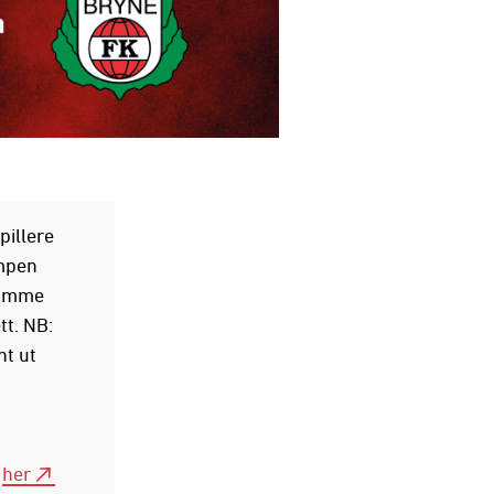
pillere
ampen
samme
tt. NB:
nt ut
k
her