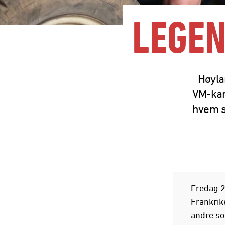
LEGE
Høylan
VM-kam
hvem s
Fredag 2
Frankrik
andre so