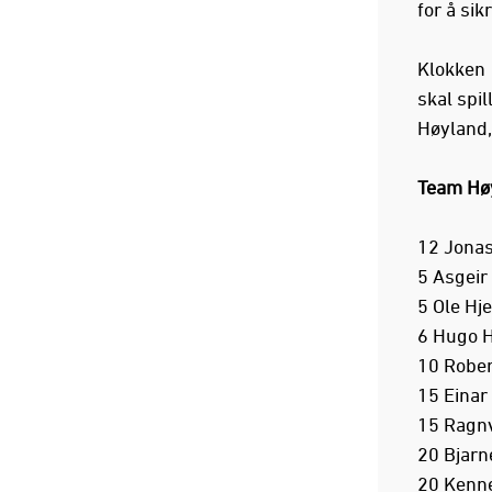
for å sik
Klokken 
skal spil
Høyland,
Team Hø
12 Jona
5 Asgeir
5 Ole H
6 Hugo 
10 Robe
15 Einar
15 Ragn
20 Bjar
20 Kenn