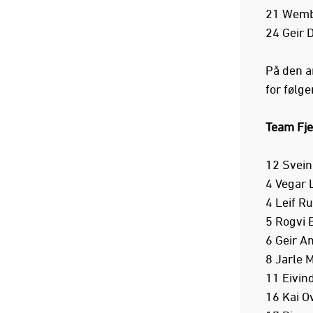
21 Wem
24 Geir 
På den a
for følg
Team Fje
12 Svei
4 Vegar
4 Leif R
5 Rogvi 
6 Geir 
8 Jarle
11 Eivin
16 Kai O