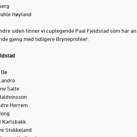
berg
Dahle Høyland
ndre siden finner vi cuplegende Paal Fjeldstad som har an
ende gjeng med tidligere Bryneprofiler:
ldstad
n Bø
 Landro
une Salte
Baldvinsson
Andre Herrem
 Mong
d Karlsbakk
ve Stokkeland