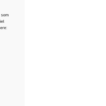
m som
iel
ere: