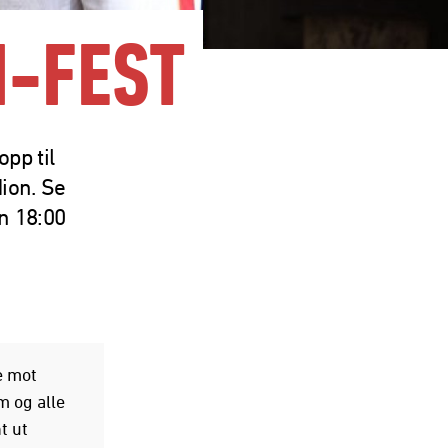
-FEST
opp til
ion. Se
n 18:00
e mot
m og alle
t ut