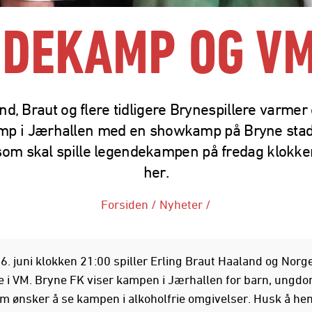
NDEKAMP OG VM
d, Braut og flere tidligere Brynespillere varmer 
p i Jærhallen med en showkamp på Bryne stad
om skal spille legendekampen på fredag klokke
her.
Forsiden
/
Nyheter
/
6. juni klokken 21:00 spiller Erling Braut Haaland og Norg
e i VM. Bryne FK viser kampen i Jærhallen for barn, ungdo
m ønsker å se kampen i alkoholfrie omgivelser. Husk å hen