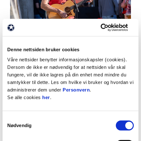
Jens Budsberg kommer for å underholde med
Denne nettsiden bruker cookies
Brynesanger og andre allsanger
Våre nettsider benytter informasjonskapsler (cookies).
Dersom de ikke er nødvendig for at nettsiden vår skal
fungere, vil de ikke lagres på din enhet med mindre du
Jens Budsberg kommer for å underholde og det
samtykker til dette. Les om hvilke vi bruker og hvordan vi
er gratis inngang. Været er med oss og det blir et
administrerer dem under
Personvern
.
uteområdet uten telt. Kle deg etter været og bli
Se alle cookies
her
.
med på den perfekte oppladningen til kampen mot
Fredrikstad.
Samtykkevalg
Kjøp billett til kampen her
Nødvendig