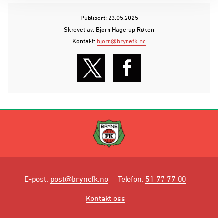
Publisert: 23.05.2025
Skrevet av: Bjørn Hagerup Røken
Kontakt:
bjorn@brynefk.no
E-post
:
post@brynefk.no
Telefon
:
51 77 77 00
Kontakt oss