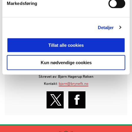
klubben som helhet.
Markedsføring
Vi ser virkelig frem til å få Anders inn som en del
av Bryne-familien, og gleder oss til å følge ham
Detaljer
videre i rødt og hvitt.
Tillat alle cookies
ANNONSE FRA OBOS-LIGAEN:
Kun nødvendige cookies
Publisert: 05.01.2026
Skrevet av: Bjørn Hagerup Røken
Kontakt:
bjorn@brynefk.no