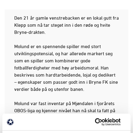
Den 21 år gamle venstrebacken er en lokal gutt fra
Klepp som nå tar steget inn i den røde og hvite
Bryne-drakten.
Molund er en spennende spiller med stort
utviklingspotensial, og har allerede markert seg
som en spiller som kombinerer gode
fotballferdigheter med høy arbeidsmoral. Han
beskrives som hardtarbeidende, lojal og dedikert
– egenskaper som passer godt inn i Bryne FK sine
verdier både på og utenfor banen.
Molund var fast inventar på Mjøndalen i fjorårets
OBOS-liga og kjenner nivået han nå skal ta fatt på
med Bryne. Nå vil han ta et nytt steg på
hjemmebane.