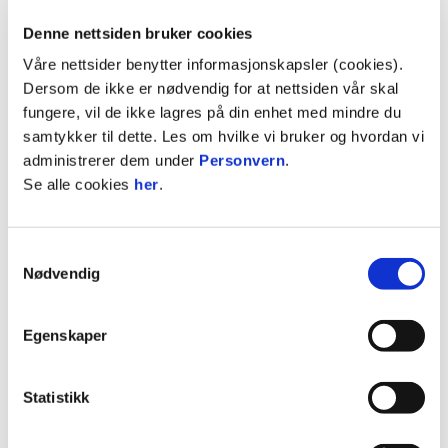
– Dette er en stor mulighet for meg, og noe jeg har
Denne nettsiden bruker cookies
hatt lyst til lenge. Bryne er en klubb med sterke
Våre nettsider benytter informasjonskapsler (cookies).
tradisjoner, og det betyr mye å få representere et
Dersom de ikke er nødvendig for at nettsiden vår skal
lag i nærområdet, sier en stolt Molund.
fungere, vil de ikke lagres på din enhet med mindre du
samtykker til dette. Les om hvilke vi bruker og hvordan vi
Som venstreback tilfører Anders energi, innsats
administrerer dem under
Personvern
.
og vilje, og han kommer inn med et tydelig ønske
Se alle cookies
her
.
om å utvikle seg videre sammen med laget.
– Jeg er en spiller som liker å jobbe hardt for
Samtykkevalg
laget, både offensivt og defensivt. Jeg gleder meg
Nødvendig
veldig til å komme i gang, bli kjent med
spillergruppen og bidra så godt jeg kan, forteller
han.
Egenskaper
Klubben har stor tro på at Anders vil bli en viktig
Statistikk
del av Bryne-laget, og at han også i 2026 vil være
med på å bidra til videre utvikling både for laget og