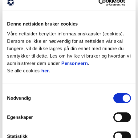
Denne nettsiden bruker cookies
Sittetribunen fylles med folk for å se Norge -
Våre nettsider benytter informasjonskapsler (cookies).
England på storskjerm.
Dersom de ikke er nødvendig for at nettsiden vår skal
fungere, vil de ikke lagres på din enhet med mindre du
samtykker til dette. Les om hvilke vi bruker og hvordan vi
– Arrangementet er et samarbeid mellom Bryne
administrerer dem under
Personvern
.
FK, Time kommune og Bryne Næringsforening,
Se alle cookies
her
.
der Bryne FK står som teknisk arrangør. Uten
støtten fra Sparebanken Norge ville
arrangementet ikke vært mulig. Folkefesten er
Samtykkevalg
gratis, alkoholfri og et arrangement for hele
Nødvendig
familien, sier Frode Hagerup.
Egenskaper
– Denne typen arrangement viser samholdet vi
har i Time kommune. Vi samler heile byen og
kommunen til folkefest der alle kan heie på Norge
Statistikk