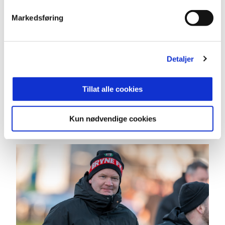
tilbake i klubben i en viktig rolle rundt A-laget.
Markedsføring
Kristiansen har med seg bred erfaring fra høyeste
nivå i norsk fotball, samt erfaring fra utlandet. Han
er kjent for sitt sterke engasjement, høye energi
Detaljer
og utviklingsorienterte tankesett.
Tillat alle cookies
Med Anders på plass ønsker Bryne FK å styrke
keeperteamet ytterligere og legge til rette for god
utvikling både på kort og lang sikt.
Kun nødvendige cookies