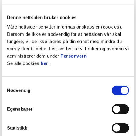
Denne nettsiden bruker cookies
Våre nettsider benytter informasjonskapsler (cookies).
Dersom de ikke er nødvendig for at nettsiden vår skal
fungere, vil de ikke lagres på din enhet med mindre du
samtykker til dette. Les om hvilke vi bruker og hvordan vi
administrerer dem under
Personvern
.
Se alle cookies
her
.
Anders Kristiansen er tilbake i Bryne FK som
keepertrener. Her jubler han for seier etter
seriekampen mellom Bryne og Tromsø på Bryne
stadion i 2014. Foto: Carina Johansen / NTB
Samtykkevalg
Nødvendig
Egenskaper
Anders Kristiansen ny keepertrener
Bryne FK kan også ønske Anders Kristiansen
velkommen tilbake i rødt og hvitt som ny
Statistikk
keepertrener. Det er svært gledelig å få Anders