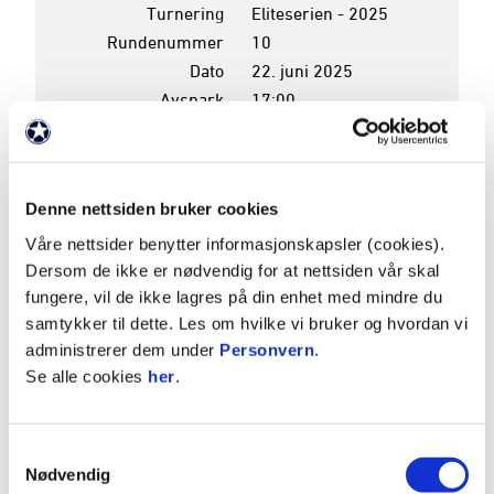
Turnering
Eliteserien - 2025
Rundenummer
10
Dato
22. juni 2025
Avspark
17:00
Pauseresultat
1 - 1
Sluttresultat
1 - 1
Arena
Sarpsborg st KG
Denne nettsiden bruker cookies
Våre nettsider benytter informasjonskapsler (cookies).
K
P
Dersom de ikke er nødvendig for at nettsiden vår skal
1
BODØ/GLIMT
16
38
fungere, vil de ikke lagres på din enhet med mindre du
samtykker til dette. Les om hvilke vi bruker og hvordan vi
2
VIKING
15
37
administrerer dem under
Personvern
.
3
TROMSØ
16
34
Se alle cookies
her
.
4
LILLESTRØM
15
25
Se hele tabellen
Samtykkevalg
Nødvendig