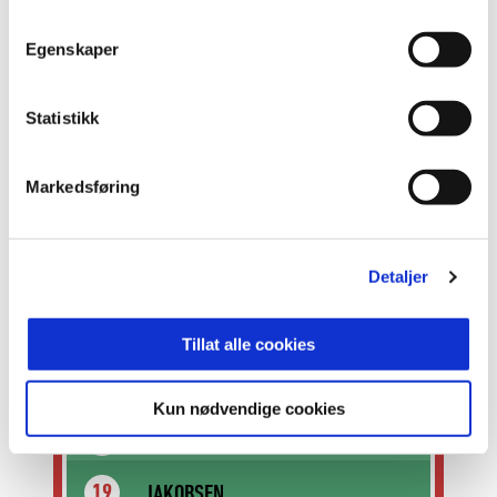
Egenskaper
DE BOER
12
Statistikk
KRYGER
26
Markedsføring
SAUNES
14
HUSEBØ
24
Detaljer
QVIGSTAD
17
82'
Tillat alle cookies
STEFFENSEN
5
Kun nødvendige cookies
SØDAL
8
JAKOBSEN
19