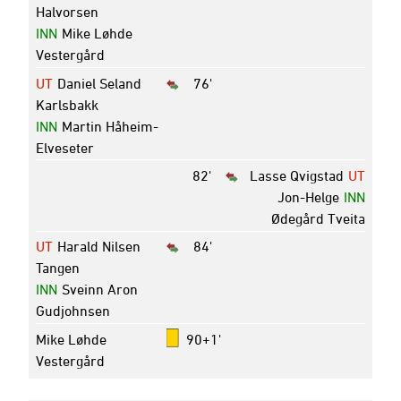
Halvorsen
INN
Mike Løhde
Vestergård
UT
Daniel Seland
76'
Karlsbakk
INN
Martin Håheim-
Elveseter
82'
Lasse Qvigstad
UT
Jon-Helge
INN
Ødegård Tveita
UT
Harald Nilsen
84'
Tangen
INN
Sveinn Aron
Gudjohnsen
Mike Løhde
90+1'
Vestergård