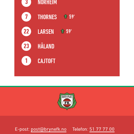
NORHEIM
3
THORNES
7
59'
LARSEN
22
59'
HÅLAND
23
CAJTOFT
1
E-post
:
post@brynefk.no
Telefon
:
51 77 77 00