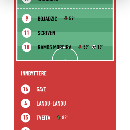
BOJADZIC
9
59'
SCRIVEN
11
RAMOS MOREIRA
18
59'
19'
INNBYTTERE
GAYE
16
LANDU-LANDU
4
TVEITA
15
82'