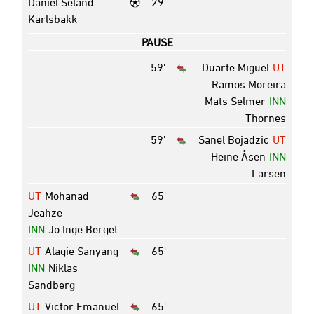
Daniel Seland
29'
Karlsbakk
PAUSE
59'
Duarte Miguel
UT
Ramos Moreira
Mats Selmer
INN
Thornes
59'
Sanel Bojadzic
UT
Heine Åsen
INN
Larsen
UT
Mohanad
65'
Jeahze
INN
Jo Inge Berget
UT
Alagie Sanyang
65'
INN
Niklas
Sandberg
UT
Victor Emanuel
65'